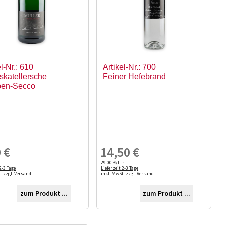
el-Nr.: 610
Artikel-Nr.: 700
skatellersche
Feiner Hefebrand
ben-Secco
0
€
14,50
€
29.00 €/Ltr.
2-3 Tage
Lieferzeit 2-3 Tage
. zzgl. Versand
inkl. MwSt. zzgl. Versand
zum Produkt ...
zum Produkt ...