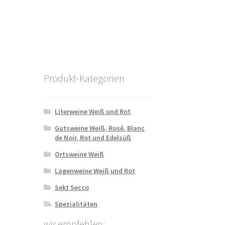
Produkt-Kategorien
Literweine Weiß und Rot
Gutsweine Weiß, Rosé, Blanc
de Noir, Rot und Edelsüß
Ortsweine Weiß
Lagenweine Weiß und Rot
Sekt Secco
Spezialitäten
wir empfehlen: