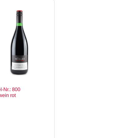
€
€
Artikel-
Artikel-
Nr.:
Nr.:
280***Sommerangebot***2024er
280***So
Chardonnay
Chardonn
&
&
Friends
Friends
trocken
trocken
Menge
Menge
el-Nr.: 800
ein rot