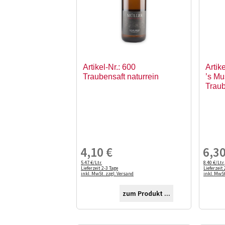
Artikel-Nr.: 600
Artik
Traubensaft naturrein
’s Mu
Trau
4,10
€
6,3
5.47 €/Ltr.
8.40 €/Ltr.
Lieferzeit 2-3 Tage
Lieferzeit 
inkl. MwSt. zzgl. Versand
inkl. MwSt
zum Produkt ...