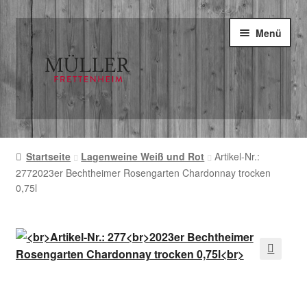
Zur
Zum
Menü
Navigation
Inhalt
springen
springen
Start
Startseite
Lagenweine Weiß und Rot
Artikel-Nr.:
2772023er Bechtheimer Rosengarten Chardonnay trocken
AGB
0,75l
Datenschutz
Kasse
🔍
Lieferung und Zahlung