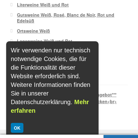
Literweine Weiß und Rot
Gutsweine Weiß, Rosé, Blanc de Noir, Rot und
Edelsüß
Ortsweine Weiß
Lagenweine Weiß und Rot
Wir verwenden nur technisch
Sekt Secco
notwendige Cookies, die für
Spezialitäten
die Funktionalität dieser
wir empfehlen:
Website erforderlich sind.
Weitere Informationen finden
Sie in unserer
Datenschutzerklärung.
Mehr
erfahren
OK
€