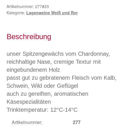
Rosengarten
Artikelnummer:
277#23
Kategorie:
Lagenweine Weiß und Rot
Chardonnay
trocken
0,75l
Menge
Beschreibung
unser Spitzengewächs vom Chardonnay,
reichhaltige Nase, cremige Textur mit
eingebundenem Holz
passt gut zu gebratenem Fleisch vom Kalb,
Schwein, Wild oder Geflügel
auch zu gereiften, aromatischen
Käsespezialitäten
Trinktemperatur: 12°C-14°C
Artikelnummer:
277