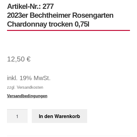
Mein Konto
Artikel-Nr.: 277
2023er Bechtheimer Rosengarten
Warenkorb
Chardonnay trocken 0,75l
12,50
€
inkl. 19% MwSt.
zzgl. Versandkosten
Versandbedingungen
Artikel-
In den Warenkorb
Nr.:
2772023er
Bechtheimer